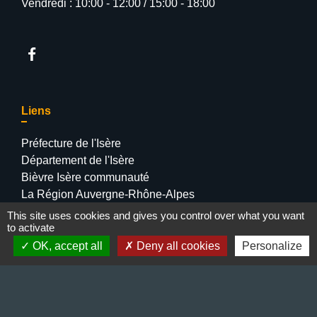
Vendredi : 10:00 - 12:00 / 15:00 - 18:00
Liens
Préfecture de l'Isère
Département de l'Isère
Bièvre Isère communauté
La Région Auvergne-Rhône-Alpes
Terres de Berlioz portail touristique
This site uses cookies and gives you control over what you want
to activate
OK, accept all
Deny all cookies
Personalize
Mentions légales
-
Politique de confidentialité
-
Accessibilité
-
Plan du site
-
Gestion des cookies